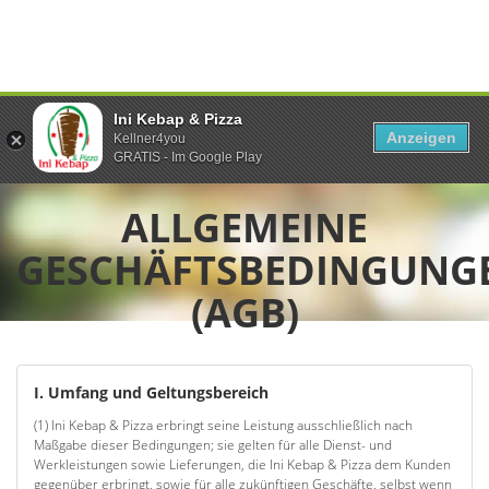
Ini Kebap & Pizza
Anzeigen
Kellner4you
GRATIS - Im Google Play
ALLGEMEINE
GESCHÄFTSBEDINGUNG
(AGB)
I. Umfang und Geltungsbereich
(1) Ini Kebap & Pizza erbringt seine Leistung ausschließlich nach
Maßgabe dieser Bedingungen; sie gelten für alle Dienst- und
Werkleistungen sowie Lieferungen, die Ini Kebap & Pizza dem Kunden
gegenüber erbringt, sowie für alle zukünftigen Geschäfte, selbst wenn