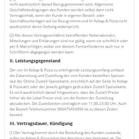
nicht ausdrücklich darauf Bezug genommen wird. Allgemeine
Geschäftsbedingungen des Kunden werden selbst dann nicht
Vertragsinhalt, wenn der Kunde in eigenen Bestell- oder
Geschäftsunterlagen auf sie Bezug nimmt und Ini Kebap & Pizza nicht
ausdrücklich deren Geltung widerspricht.
(2) Alle dieses Vertragsverhältnis betreffenden Nebenabreden,
Mitteilungen und Erklärungen sind nur gültig, wenn sie schriftlich oder
per E-Mail erfolgen, wobei von diesem Formerfordernis auch nur in
Schriftform abgegangen werden kann.
II. Leistungsgegenstand
Der von Ini Kebap & Pizza zu erbringende Leistungsumfang umfasst
die Zubereitung und Zustellung der vom Kunden bestellten Speisen
laut der Online-Zustell-Speisekarte, ersichtlich auf der Seite Ini Kebap
& Pizza.at/z oder der jeweils gültigen gedruckten Zustell-Speisekarte.
Es wird ausdrücklich darauf hingewiesen, dass die Zustell-Preise
höher als die Lokal-Preise sind, um die Kosten der Zustellung
abzudecken. Die Zustellzeiten sind täglich von 11.00-23.00 Uhr. Auch
die Bestell-Telefonnummer 066475454994 ist zu diesen Zeiten
besetzt.
III. Vertragsdauer, Kündigung
(1) Der Vertrag kommt durch die Bestellung des Kunden zustande,
außer Ini Kebap & Pizza lehnt den Abschluss des Vertrages ab. Die